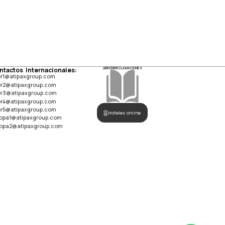
ntactos Internacionales:
LIBRO DE RECLAMACIONES
er1@atipaxgroup.com
er2@atipaxgroup.com
er3@atipaxgroup.com
er4@atipaxgroup.com
er5@atipaxgroup.com
Hoteles online
opa1@atipaxgroup.com
opa2@atipaxgroup.com