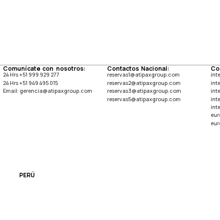
Comunícate con nosotros:
Contactos Nacional:
Co
24 Hrs +51 999 929 277
reservas1@atipaxgroup.com
int
24 Hrs +51 949 495 015
reservas2@atipaxgroup.com
int
Email: gerencia@atipaxgroup.com
reservas3@atipaxgroup.com
int
reservas5@atipaxgroup.com
int
int
eur
eur
PERÚ