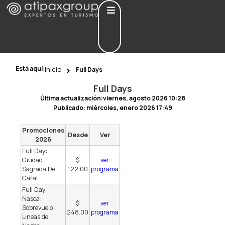
Está aquí:
Inicio
Full Days
Full Days
Última actualización:viernes, agosto 2026 10:28
Publicado:
miércoles, enero 2026 17:49
Promociones
Desde
Ver
2026
Full Day:
Ciudad
$
ver
Sagrada De
122.00
programa
Caral
Full Day
Nasca:
$
ver
Sobrevuelo
248.00
programa
Lineas de