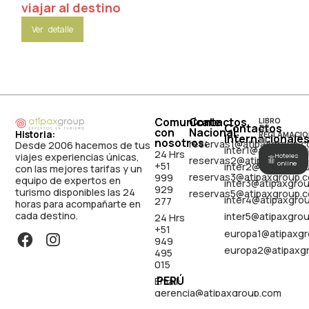
viajar al destino
Ver detalle
Comunícate
Contactos
LIBRO
Contactos
DE
con
Nacional:
Historia:
RECLAMACIO
Internacionales
nosotros:
reservas1@atipaxgroup.
Desde 2006 hacemos de tus
inter1@atipaxgro
24 Hrs
viajes experiencias únicas,
Hoteles
reservas2@atipaxgroup.
online
+51
inter2@atipaxgro
con las mejores tarifas y un
reservas3@atipaxgroup.
999
equipo de expertos en
inter3@atipaxgro
929
turismo disponibles las 24
reservas5@atipaxgroup.
inter4@atipaxgro
277
horas para acompañarte en
cada destino.
inter5@atipaxgro
24 Hrs
+51
europa1@atipaxg
949
europa2@atipaxg
495
015
PERÚ
Email:
gerencia@atipaxgroup.com