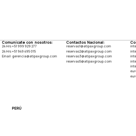
Comunícate con nosotros:
Contactos Nacional:
Co
24 Hrs +51 999 929 277
reservas1@atipaxgroup.com
int
24 Hrs +51 949 495 015
reservas2@atipaxgroup.com
int
Email: gerencia@atipaxgroup.com
reservas3@atipaxgroup.com
int
reservas5@atipaxgroup.com
int
int
eur
eur
PERÚ