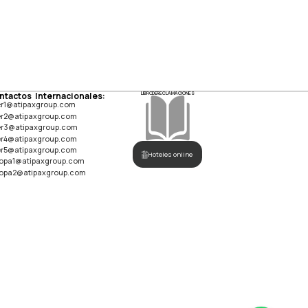
ntactos Internacionales:
LIBRO DE RECLAMACIONES
er1@atipaxgroup.com
er2@atipaxgroup.com
er3@atipaxgroup.com
er4@atipaxgroup.com
er5@atipaxgroup.com
Hoteles online
opa1@atipaxgroup.com
opa2@atipaxgroup.com