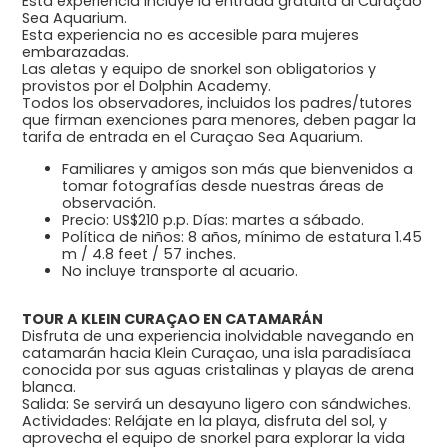
Esta experiencia incluye la entrada gratuita al Curaçao
Sea Aquarium.
Esta experiencia no es accesible para mujeres
embarazadas.
Las aletas y equipo de snorkel son obligatorios y
provistos por el Dolphin Academy.
Todos los observadores, incluidos los padres/tutores
que firman exenciones para menores, deben pagar la
tarifa de entrada en el Curaçao Sea Aquarium.
Familiares y amigos son más que bienvenidos a
tomar fotografías desde nuestras áreas de
observación.
Precio: US$210 p.p. Días: martes a sábado.
Política de niños: 8 años, mínimo de estatura 1.45
m / 4.8 feet / 57 inches.
No incluye transporte al acuario.
TOUR A KLEIN CURAÇAO EN CATAMARÁN
Disfruta de una experiencia inolvidable navegando en
catamarán hacia Klein Curaçao, una isla paradisíaca
conocida por sus aguas cristalinas y playas de arena
blanca.
Salida: Se servirá un desayuno ligero con sándwiches.
Actividades: Relájate en la playa, disfruta del sol, y
aprovecha el equipo de snorkel para explorar la vida