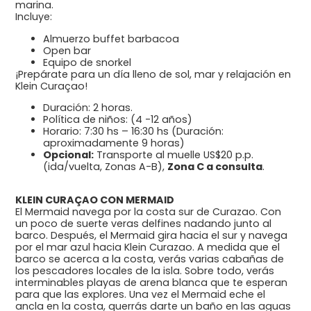
marina.
Incluye:
Almuerzo buffet barbacoa
Open bar
Equipo de snorkel
¡Prepárate para un día lleno de sol, mar y relajación en
Klein Curaçao!
Duración: 2 horas.
Política de niños: (4 -12 años)
Horario: 7:30 hs – 16:30 hs (Duración:
aproximadamente 9 horas)
Opcional:
Transporte al muelle US$20 p.p.
(ida/vuelta, Zonas A-B),
Zona C a consulta
.
KLEIN CURAÇAO CON MERMAID
El Mermaid navega por la costa sur de Curazao. Con
un poco de suerte veras delfines nadando junto al
barco. Después, el Mermaid gira hacia el sur y navega
por el mar azul hacia Klein Curazao. A medida que el
barco se acerca a la costa, verás varias cabañas de
los pescadores locales de la isla. Sobre todo, verás
interminables playas de arena blanca que te esperan
para que las explores. Una vez el Mermaid eche el
ancla en la costa, querrás darte un baño en las aguas