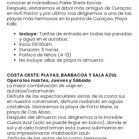
conocer el maravilloso Parke Shete bocas.
Después, visitaremos el árbol más antiguo de Curaçao
en Hofi Pastor y por ultimo nos dirigiremos a una de las
playas más hermosas en la punta de Curaçao, Playa
Kalki.
Incluye:
Tarifas de entrada en todas las paradas
y agua en el autobús.
Inicio 09:00am.
Duración: 6 horas.
Política de Niños (4-12)
No incluye: sillas de playa ni almuerzo.
COSTA OESTE: PLAYAS, BARBACOA Y SALA AZUL
Opera los martes, Jueves y Sábado
La mejor combinación de viaje en
autobús/catamaran.
Disfrute de las espectaculares vistas de la costa sur
en nuestro catamaran, disfrute nadando en aguas
cristalinas. Visitaremos la playa de Porto Marie, la
playa de Cas Abao.
Después del almuerzo nos dirigiremos a la increíble
Cueva Azul (solo se puede llegar en barco), donde el
sol y el cielo transforman esta cueva submarina en
una impresionante «habitación azul».
¡Disfrute de las vistas de la costa, hermosas