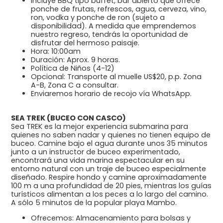
Incluye BBQ tipo buffet, bar abierto que ofrece
ponche de frutas, refrescos, agua, cerveza, vino,
ron, vodka y ponche de ron (sujeto a
disponibilidad). A medida que emprendemos
nuestro regreso, tendrás la oportunidad de
disfrutar del hermoso paisaje.
Hora: 10:00am
Duración: Aprox. 9 horas.
Política de Niños (4-12)
Opcional: Transporte al muelle US$20, p.p. Zona
A-B, Zona C a consultar.
Enviaremos horario de recojo vía WhatsApp.
SEA TREK (BUCEO CON CASCO)
Sea TREK es la mejor experiencia submarina para
quienes no saben nadar y quienes no tienen equipo de
buceo. Camine bajo el agua durante unos 35 minutos
junto a un instructor de buceo experimentado,
encontrará una vida marina espectacular en su
entorno natural con un traje de buceo especialmente
diseñado. Respire hondo y camine aproximadamente
100 m a una profundidad de 20 pies, mientras los guías
turísticos alimentan a los peces a lo largo del camino.
A sólo 5 minutos de la popular playa Mambo.
Ofrecemos: Almacenamiento para bolsas y