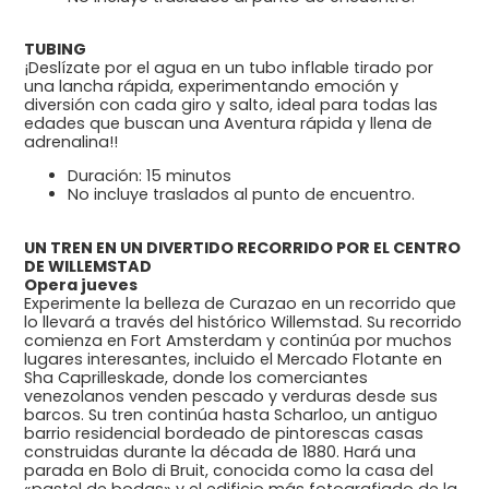
TUBING
¡Deslízate por el agua en un tubo inflable tirado por
una lancha rápida, experimentando emoción y
diversión con cada giro y salto, ideal para todas las
edades que buscan una Aventura rápida y llena de
adrenalina!!
Duración: 15 minutos
No incluye traslados al punto de encuentro.
UN TREN EN UN DIVERTIDO RECORRIDO POR EL CENTRO
DE WILLEMSTAD
Opera jueves
Experimente la belleza de Curazao en un recorrido que
lo llevará a través del histórico Willemstad. Su recorrido
comienza en Fort Amsterdam y continúa por muchos
lugares interesantes, incluido el Mercado Flotante en
Sha Caprilleskade, donde los comerciantes
venezolanos venden pescado y verduras desde sus
barcos. Su tren continúa hasta Scharloo, un antiguo
barrio residencial bordeado de pintorescas casas
construidas durante la década de 1880. Hará una
parada en Bolo di Bruit, conocida como la casa del
«pastel de bodas» y el edificio más fotografiado de la