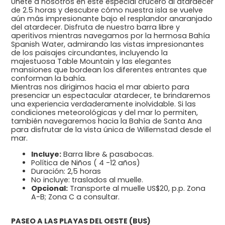
Únete a nosotros en este especial crucero al atardecer
de 2.5 horas y descubre cómo nuestra isla se vuelve
aún más impresionante bajo el resplandor anaranjado
del atardecer. Disfruta de nuestro barra libre y
aperitivos mientras navegamos por la hermosa Bahía
Spanish Water, admirando las vistas impresionantes
de los paisajes circundantes, incluyendo la
majestuosa Table Mountain y las elegantes
mansiones que bordean los diferentes entrantes que
conforman la bahía.
Mientras nos dirigimos hacia el mar abierto para
presenciar un espectacular atardecer, te brindaremos
una experiencia verdaderamente inolvidable. Si las
condiciones meteorológicas y del mar lo permiten,
también navegaremos hacia la Bahía de Santa Ana
para disfrutar de la vista única de Willemstad desde el
mar.
Incluye:
Barra libre & pasabocas.
Política de Niños ( 4 -12 años)
Duración: 2,5 horas
No incluye: traslados al muelle.
Opcional:
Transporte al muelle US$20, p.p. Zona
A-B; Zona C a consultar.
PASEO A LAS PLAYAS DEL OESTE (BUS)