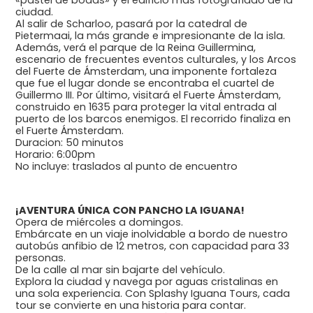
ciudad.
Al salir de Scharloo, pasará por la catedral de
Pietermaai, la más grande e impresionante de la isla.
Además, verá el parque de la Reina Guillermina,
escenario de frecuentes eventos culturales, y los Arcos
del Fuerte de Ámsterdam, una imponente fortaleza
que fue el lugar donde se encontraba el cuartel de
Guillermo III. Por último, visitará el Fuerte Ámsterdam,
construido en 1635 para proteger la vital entrada al
puerto de los barcos enemigos. El recorrido finaliza en
el Fuerte Ámsterdam.
Duracion: 50 minutos
Horario: 6:00pm
No incluye: traslados al punto de encuentro
¡AVENTURA ÚNICA CON PANCHO LA IGUANA!
Opera de miércoles a domingos.
Embárcate en un viaje inolvidable a bordo de nuestro
autobús anfibio de 12 metros, con capacidad para 33
personas.
De la calle al mar sin bajarte del vehículo.
Explora la ciudad y navega por aguas cristalinas en
una sola experiencia. Con Splashy Iguana Tours, cada
tour se convierte en una historia para contar.