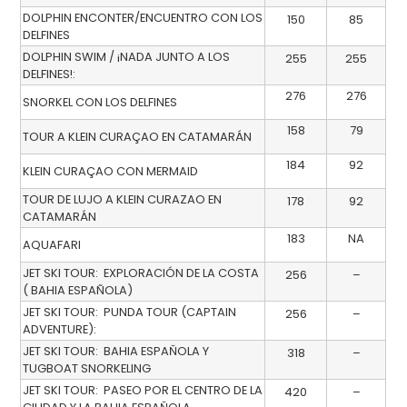
DOLPHIN ENCONTER/ENCUENTRO CON LOS
150
85
DELFINES
DOLPHIN SWIM / ¡NADA JUNTO A LOS
255
255
DELFINES!:
276
276
SNORKEL CON LOS DELFINES
158
79
TOUR A KLEIN CURAÇAO EN CATAMARÁN
184
92
KLEIN CURAÇAO CON MERMAID
TOUR DE LUJO A KLEIN CURAZAO EN
178
92
CATAMARÁN
183
NA
AQUAFARI
JET SKI TOUR: EXPLORACIÓN DE LA COSTA
256
–
( BAHIA ESPAÑOLA)
JET SKI TOUR: PUNDA TOUR (CAPTAIN
256
–
ADVENTURE):
JET SKI TOUR: BAHIA ESPAŇOLA Y
318
–
TUGBOAT SNORKELING
JET SKI TOUR: PASEO POR EL CENTRO DE LA
420
–