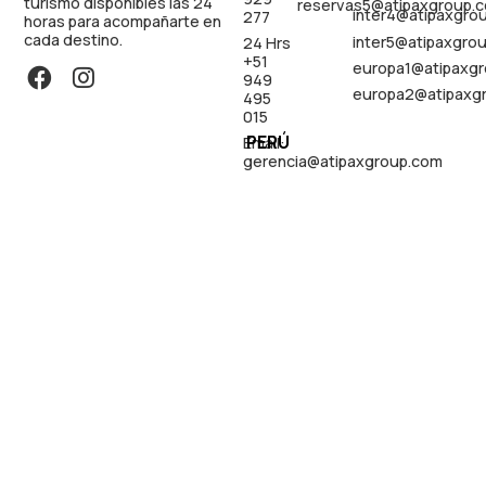
turismo disponibles las 24
reservas5@atipaxgroup.
inter4@atipaxgro
277
horas para acompañarte en
cada destino.
inter5@atipaxgro
24 Hrs
+51
europa1@atipaxg
949
europa2@atipaxg
495
015
PERÚ
Email:
gerencia@atipaxgroup.com