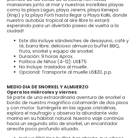
mansiones junto al mar y nuestras increíbles playas
como la playa Lagun, playa Jeremi, playa Kenepa
(Knip) y la playa Forti hasta llegar a Playa Kalki, donde
nuestro autobús tropical al aire libre lo estará
esperando para un divertido paseo de vuelta a la
ciudad!
Este día incluye sándwiches de desayuno, café y
té, barra libre; delicioso almuerzo buffet BBQ,
fruta, snorkel y equipo de snorkel.
Duración: 9 horas Aprox.
Política de Niños (4-12): US$75
No incluye: traslados al muelle.
Opcional: Transporte al muelle US$20, p.p.
MEDIO DIA DE SNORKEL Y ALMUERZO
Opera los miércoles y viernes
.
Sé parte de una extraordinaria aventura de snorkel a
bordo de nuestro magnífico catamarán de dos pisos
y con motor. Sumérgete en las aguas cristalinas,
explora el naufragio y observa la abundante vida
marina en su hábitat natural. Nuestro viaje continúa
hacia un segundo sitio de snorkel, un encantador
arrecife poco profundo situado.