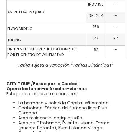
INDV 158
–
AVENTURA EN QUAD
DBL 204
–
158
–
FLYBOARDING
27
27
TUBING
UN TREN EN UN DIVERTIDO RECORRIDO
52
–
POR EL CENTRO DE WILLEMSTAD
Tarifa sujeta a variación *Tarifas Dinámicas*
CITY TOUR /Paseo por la Ciudad:
Opera los lunes-miércoles–viernes
Este paseo los llevara a conocer:
La hermosa y colorida Capital, Willemstad.
Chobolobo: Fábrica del famoso licor Blue
Curacao.
Area residencial antigua judía.
Area de Otrobanda, Puente Juliana, Emma
(puente flotante), Kura Hulanda Village.