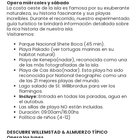
Opera miércoles y sábado
La costa oeste de la isla es famosa por su exuberante
naturaleza, su historia fascinante y sus playas
increíbles. Durante el recorrido, nuestro experimentado
guía turístico te brindará información detallada sobre
la rica historia de nuestra isla.
Visitaremos:
Parque Nacional Shete Boca (45 min).
Playa Piskado (ver tortugas marinas en su
habitat natural).
Playa de Kenepa(nadar), reconocida como una
de las más fotografiadas de la isla.
Playa de Cas Abao(nadar). Esta playa ha sido
reconocida por National Geographic como una
de las 21 mejores playas del mundo.
Lago salado de St. Willibrordus para ver los
flamingos.
Incluye:
Entrada en todas las paradas, agua en
el autobus.
Las sillas de playa NO están incluidas.
Duración: 09:00am/16:00hs
Política de niños (4-12)
DESCUBRE WILLEMSTAD & ALMUERZO TÍPICO
Opera los lunes