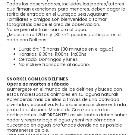
Todos los observadores, incluidos los padres/tutores
que firman exenciones para menores, deben pagar la
tarifa de entrada en el Curaçao Sea Aquarium.
Familiares y amigos son bienvenidos a tomar
fotografías desde el área de observación.
No se permite traer cámara al agua.
¿Mides entre 1,20 m y 1,30 m?, puedes participar en el
nado con Delfines!
Duración: 1.5 horas (30 minutos en el agua).
Horarios: 8:30hs, 11:00hs, 14:00hs
Cerrado: Domingos y lunes.
No incluye transporte al acuario.
SNORKEL CON LOS DELFINES
Opera de martes a sábado
¡Sumérgete en el mundo de los delfines y bucea con
estos majestuosos animales en su laguna natural!
Aprenderás más de ellos a través de una actividad
divertida y educativa. Esta experiencia incluye entrada
gratuita al Acuario Marino de Curazao para los
participantes. ¡IMPORTANTE! Los visitantes deben saber
nadar y respirar bajo el agua y sentirse cómodos
buceando en aguas profundas donde no es posible
mantenerse de pie.