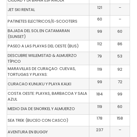
CIUDAD Y LA BAHIA ESPAŇOLA
121
–
JET SKI RENTAL
60
–
PATINETES ELECTRICOS/E-SCOOTERS
BAJADA DEL SOL EN CATAMARAN
99
60
(SUNSET)
112
86
PASEO A LAS PLAYAS DEL OESTE (BUS)
DESCUBRE WILLEMSTAD & ALMUERZO
79
53
TÍPICO
MARAVILLAS DE CURAÇAO: CUEVAS,
119
92
TORTUGAS Y PLAYAS:
99
72
CURACAO KUNUKU Y PLAYA KALKI
COSTA OESTE: PLAYAS, BARBACOA Y SALA
184
99
AZUL
119
60
MEDIO DIA DE SNORKEL Y ALMUERZO
178
158
SEA TREK (BUCEO CON CASCO)
237
–
AVENTURA EN BUGGY