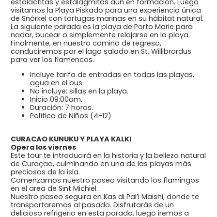
estalactitas y estalagmitas aún en formación. Luego
visitamos la Playa Piskado para una experiencia única
de Snórkel con tortugas marinas en su hábitat natural.
La siguiente parada es la playa de Porto Marie para
nadar, bucear o simplemente relajarse en la playa.
Finalmente, en nuestro camino de regreso,
conduciremos por el lago salado en St. Willibrordus
para ver los flamencos.
Incluye tarifa de entradas en todas las playas,
agua en el bus.
No incluye: sillas en la playa.
Inicio 09:00am.
Duración: 7 horas.
Política de Niños (4-12)
CURACAO KUNUKU Y PLAYA KALKI
Opera los viernes
Este tour te introducirá en la historia y la belleza natural
de Curaçao, culminando en una de las playas más
preciosas de la isla.
Comenzamos nuestro paseo visitando los flamingos
en el area de Sint Michiel.
Nuestro paseo seguira en Kas di Pal’i Maishi, donde te
transportaremos al pasado. Disfrutarás de un
delicioso refrigerio en esta parada, luego iremos a