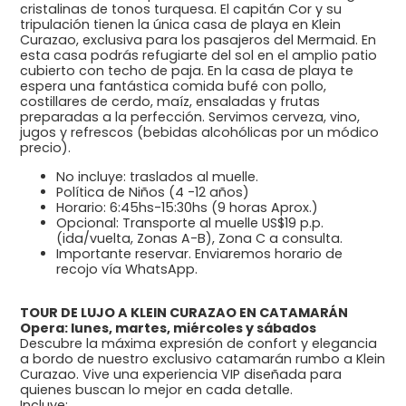
cristalinas de tonos turquesa. El capitán Cor y su
tripulación tienen la única casa de playa en Klein
Curazao, exclusiva para los pasajeros del Mermaid. En
esta casa podrás refugiarte del sol en el amplio patio
cubierto con techo de paja. En la casa de playa te
espera una fantástica comida bufé con pollo,
costillares de cerdo, maíz, ensaladas y frutas
preparadas a la perfección. Servimos cerveza, vino,
jugos y refrescos (bebidas alcohólicas por un módico
precio).
No incluye: traslados al muelle.
Política de Niños (4 -12 años)
Horario: 6:45hs-15:30hs (9 horas Aprox.)
Opcional: Transporte al muelle US$19 p.p.
(ida/vuelta, Zonas A-B), Zona C a consulta.
Importante reservar. Enviaremos horario de
recojo vía WhatsApp.
TOUR DE LUJO A KLEIN CURAZAO EN CATAMARÁN
Opera: lunes, martes, miércoles y sábados
Descubre la máxima expresión de confort y elegancia
a bordo de nuestro exclusivo catamarán rumbo a Klein
Curazao. Vive una experiencia VIP diseñada para
quienes buscan lo mejor en cada detalle.
Incluye: