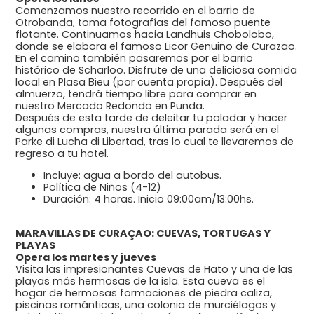
Comenzamos nuestro recorrido en el barrio de
Otrobanda, toma fotografías del famoso puente
flotante. Continuamos hacia Landhuis Chobolobo,
donde se elabora el famoso Licor Genuino de Curazao.
En el camino también pasaremos por el barrio
histórico de Scharloo. Disfrute de una deliciosa comida
local en Plasa Bieu (por cuenta propia). Después del
almuerzo, tendrá tiempo libre para comprar en
nuestro Mercado Redondo en Punda.
Después de esta tarde de deleitar tu paladar y hacer
algunas compras, nuestra última parada será en el
Parke di Lucha di Libertad, tras lo cual te llevaremos de
regreso a tu hotel.
Incluye: agua a bordo del autobus.
Política de Niños (4-12)
Duración: 4 horas. Inicio 09:00am/13:00hs.
MARAVILLAS DE CURAÇAO: CUEVAS, TORTUGAS Y
PLAYAS
Opera los martes y jueves
Visita las impresionantes Cuevas de Hato y una de las
playas más hermosas de la isla. Esta cueva es el
hogar de hermosas formaciones de piedra caliza,
piscinas románticas, una colonia de murciélagos y