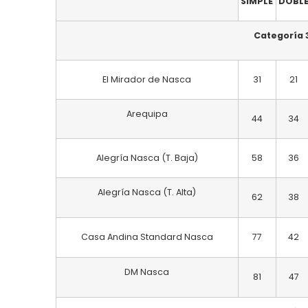
SIMPLE
DOBL
Categoría 
El Mirador de Nasca
31
21
Arequipa
44
34
Alegría Nasca (T. Baja)
58
36
Alegría Nasca (T. Alta)
62
38
Casa Andina Standard Nasca
77
42
DM Nasca
81
47