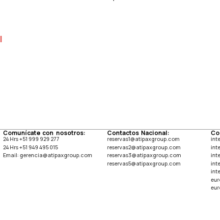
l
Comunícate con nosotros:
Contactos Nacional:
Co
24 Hrs +51 999 929 277
reservas1@atipaxgroup.com
int
24 Hrs +51 949 495 015
reservas2@atipaxgroup.com
int
Email: gerencia@atipaxgroup.com
reservas3@atipaxgroup.com
int
reservas5@atipaxgroup.com
int
int
eur
eur