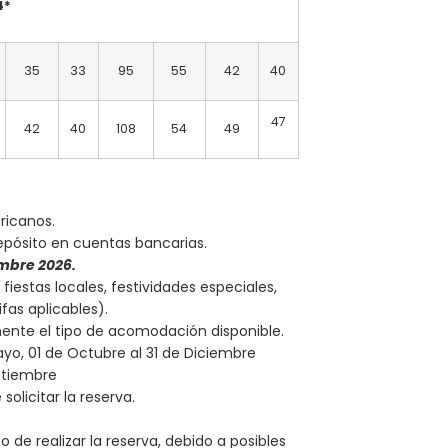
4*
35
33
95
55
42
40
47
42
40
108
54
49
ricanos.
epósito en cuentas bancarias.
embre 2026.
fiestas locales, festividades especiales,
fas aplicables).
mente el tipo de acomodación disponible.
ayo, 01 de Octubre al 31 de Diciembre
Setiembre
olicitar la reserva.
de realizar la reserva, debido a posibles