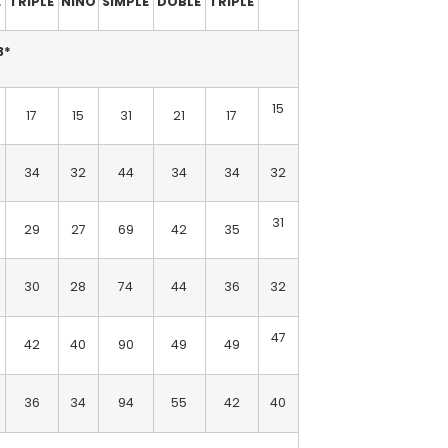
E
TRIPLE
NIÑO
SIMPLE
DOBLE
TRIPLE
3*
15
17
15
31
21
17
34
32
44
34
34
32
31
29
27
69
42
35
30
28
74
44
36
32
47
42
40
90
49
49
36
34
94
55
42
40