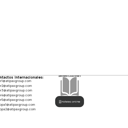
ntactos Internacionales:
LIBRO DE RECLAMACIONES
er1@atipaxgroup.com
er2@atipaxgroup.com
er3@atipaxgroup.com
er4@atipaxgroup.com
er5@atipaxgroup.com
Hoteles online
opa1@atipaxgroup.com
opa2@atipaxgroup.com