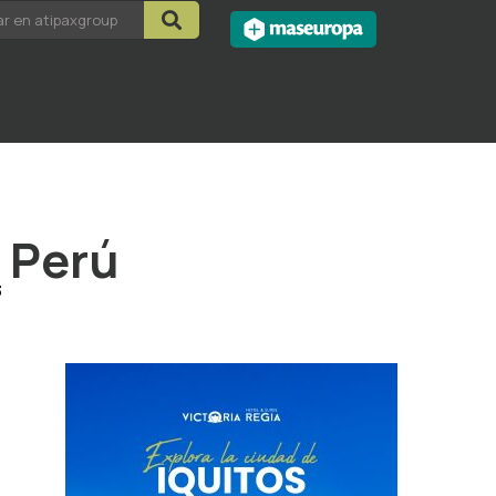
 Perú
3