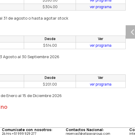
$ 280.00
ver programa
$ 304.00
ver programa
al 31 de agosto o hasta agotar stock
Desde
Ver
$ 514.00
ver programa
03 Agosto al 30 Septiembre 2026
Desde
Ver
$ 201.00
ver programa
 de Enero al 15 de Diciembre 2026
ino
Comunícate con nosotros:
Contactos Nacional:
Co
24 Hrs +51 999 929 277
reservas1@atipaxgroup.com
int