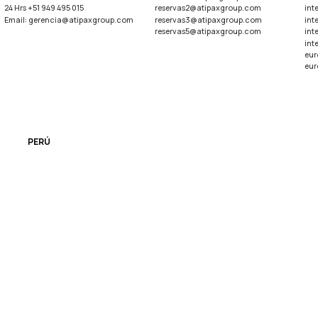
24 Hrs +51 949 495 015
reservas2@atipaxgroup.com
int
Email: gerencia@atipaxgroup.com
reservas3@atipaxgroup.com
int
reservas5@atipaxgroup.com
int
int
eur
eur
PERÚ