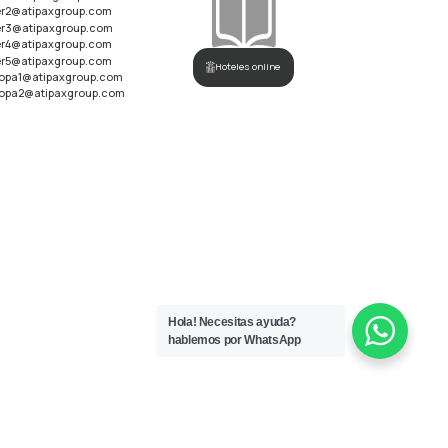
er2@atipaxgroup.com
er3@atipaxgroup.com
er4@atipaxgroup.com
er5@atipaxgroup.com
Hoteles online
opa1@atipaxgroup.com
opa2@atipaxgroup.com
Hola! Necesitas ayuda?
hablemos por WhatsApp