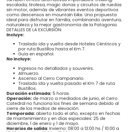
escalada, tirolesa, magic donas y circuitos de ruedas
sin motor, además de vibrantes eventos deportivos
como descensos en mountain bike. Una propuesta
ideal para disfrutar en familia, combinando aventura,
naturaleza y la mejor gastronomía de la Patagonia.
DETALLES DE LA EXCURSIÓN:
Incluye:
Traslado ida y vuelta desde Hoteles Céntricos y
por ruta Bustillos hasta el Km 7.
Guía en español.
No incluye:
Ingresos no detallados y souvenirs.
Almuerzo.
Ascenso al Cerro Campanario.
Traslado ida y vuelta pasado el Km 7 de ruta
Bustillos.
Duración estimada:
5 horas.
Operación:
de marzo a mediados de junio, el Cerro
Catedral no funciona los fines de semana debido al
cierre de los medios de elevación.
Temporada:
abierto todo el año, excepto en fechas
de mantenimiento y en días especiales: 25 de
diciembre, 1 de enero y 1 de mayo.
Horarios de salida
: Invierno: 08:00 a 13:00 hs / 10:00 a