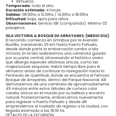
Almuerzo.
Temporada:
todo el año.
Duración estimada:
4 horas.
Salidas:
08:30hs a 12:30hs / 14:30hs a 18:30hs
Dificultad:
baja, apta para niños.
Observaciones:
Servicio SIB (compartido). Mínimo 02
pasajeros.
ISLA VICTORIA & BOSQUE DE ARRAYANES: (MEDIO DÍA)
El recorrido comienza en ómnibus por la Avenida
Bustillo, transitando 25 km hasta Puerto Pañuelo,
desde donde parte la embarcación rumbo a Isla
Victoria. En la isla realizaremos una caminata guiada
por su parte central, atravesando el histórico vivero
que alberga especies arbóreas únicas, como las
majestuosas sequoias. Habrá tiempo libre para el
almuerzo antes de continuar la navegación hacia la
Península de Quetrihué, donde se encuentra el famoso
Bosque de Arrayanes, dentro del Parque Nacional. Allí
disfrutaremos de una caminata de aproximadamente
45 minutos entre estos árboles de corteza color
canela, únicos en el mundo por su belleza y encanto
natural. Posteriormente, embarcamos nuevamente
para regresar a Puerto Pañuelo y desde allí
emprendemos el traslado de regreso a la ciudad, con
llegada estimada a las 18:30 hs.
DETALLES DE LA EXCURSIÓN: