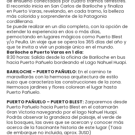
de ensueño conectados por cuatro tramos terrestres.
El recorrido inicia en San Carlos de Bariloche y finaliza
en Puerto Varas, revelando, en cada tramo, la belleza
más colorida y sorprendente de la Patagonia
cordillerana.
Se puede realizar en un día completo, con la opción de
extender la experiencia en dos o más días,
pernoctando en lugares mágicos como Puerto Blest
y/o Peulla. Un viaje que se opera los 365 días del año y
que te invita a vivir un paisaje único en el mundo.
Bariloche a Puerto Varas en 1 día:
8:30 horas: Salida desde la oficina de Bariloche en bus
hacia Puerto Pañuelo bordeando el Lago Nahuel Huapi.
BARILOCHE – PUERTO PAÑUELO:
En el camino te
maravillarás con la hermosa arquitectura de estilo
suizo que caracteriza las construcciones de la zona.
Hermosos jardines y flores colorean el lugar hasta
Puerto Pañuelo.
PUERTO PAÑUELO – PUERTO BLEST:
Zarparemos desde
Puerto Pañuelo hacia Puerto Blest en el catamarán
Gran Victoria navegando por el lago Nahuel Huapi.
Podrás observar la grandeza del paisaje, el verde de
los bosques, las aves que se acercan y conocer más
acerca de la fascinante historia de este lugar (Tasa
de embarque no incluida, aprox. 3USD)