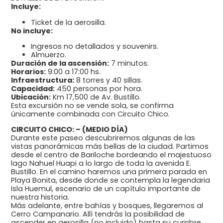
Incluye:
Ticket de la aerosilla.
No incluye:
Ingresos no detallados y souvenirs.
Almuerzo.
Duración de la ascensión:
7 minutos.
Horarios:
9:00 a 17:00 hs.
Infraestructura:
8 torres y 40 sillas.
Capacidad:
450 personas por hora.
Ubicación:
Km 17,500 de Av. Bustillo.
Esta excursión no se vende sola, se confirma
únicamente combinada con Circuito Chico.
CIRCUITO CHICO: – (MEDIO DÍA)
Durante este paseo descubriremos algunas de las
vistas panorámicas más bellas de la ciudad. Partimos
desde el centro de Bariloche bordeando el majestuoso
lago Nahuel Huapi a lo largo de toda la avenida E.
Bustillo. En el camino haremos una primera parada en
Playa Bonita, desde donde se contempla la legendaria
Isla Huemul, escenario de un capítulo importante de
nuestra historia.
Más adelante, entre bahías y bosques, llegaremos al
Cerro Campanario. Allí tendrás la posibilidad de
ascender en aerosilla (no incluido) hasta su cumbre