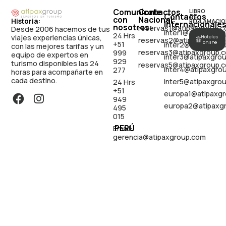
Comunícate
Contactos
LIBRO
Contactos
DE
con
Nacional:
Historia:
RECLAMACIO
Internacionales
nosotros:
reservas1@atipaxgroup.
Desde 2006 hacemos de tus
inter1@atipaxgro
24 Hrs
viajes experiencias únicas,
Hoteles
reservas2@atipaxgroup.
online
+51
inter2@atipaxgro
con las mejores tarifas y un
reservas3@atipaxgroup.
999
equipo de expertos en
inter3@atipaxgro
929
turismo disponibles las 24
reservas5@atipaxgroup.
inter4@atipaxgro
277
horas para acompañarte en
cada destino.
inter5@atipaxgro
24 Hrs
+51
europa1@atipaxg
949
europa2@atipaxg
495
015
PERÚ
Email:
gerencia@atipaxgroup.com