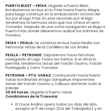
PUERTO BLEST – FRÍAS:
Llegada a Puerto Blest.
Bordearemos en bus el río Frías hasta Puerto Alegre,
para luego continuar en la embarcación Victoria del
Sur por el lago Frías. En este recorrido por el lago
tendremos la hermosa vista que nos ofrece el cerro
Tronador. Después de una corta navegación se llega a
Puerto Frías donde deberemos realizar los trámites de
frontera.
FRÍAS – PEULLA:
Se continúa en bus hacia Peulla con
hermosas vistas de la Cordillera de Los Andes
PEULLA – PETROHUE:
Zarparemos hacia Petrohué,
navegando el Lago Todos los Santos. Si el clima lo
permite, tendremos vistas del Volcán Osorno, Volcán
Puntiagudo y Cerro Tronador.
PETROHUE – PTO. VARAS:
Continuación hacia Puerto
Varas bordeando el lago Llanquihue. Imponentes
vistas del Volcán Osorno y Calbuco dominan todo el
paisaje.
20:00 horas:
Llegada a Puerto Varas.
Condiciones de la Travesía:
El Cruce Andino opera todos los días del año,
excepto el 1° de mayo (Día del Trabajador) y en