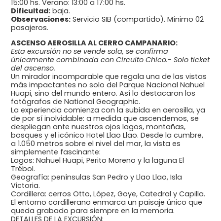
15:00 hs. Verano: 13:00 a 17:00 hs.
Dificultad:
baja.
Observaciones:
Servicio SIB (compartido). Mínimo 02
pasajeros.
ASCENSO AEROSILLA AL CERRO CAMPANARIO:
Esta excursión no se vende sola, se confirma
únicamente combinada con Circuito Chico.- Solo ticket
del ascenso.
Un mirador incomparable que regala una de las vistas
más impactantes no solo del Parque Nacional Nahuel
Huapi, sino del mundo entero. Así lo destacaron los
fotógrafos de National Geographic.
La experiencia comienza con la subida en aerosilla, ya
de por sí inolvidable: a medida que ascendemos, se
despliegan ante nuestros ojos lagos, montañas,
bosques y el icónico Hotel Llao Llao. Desde la cumbre,
a 1.050 metros sobre el nivel del mar, la vista es
simplemente fascinante:
Lagos: Nahuel Huapi, Perito Moreno y la laguna El
Trébol.
Geografía: penínsulas San Pedro y Llao Llao, Isla
Victoria.
Cordillera: cerros Otto, López, Goye, Catedral y Capilla.
El entorno cordillerano enmarca un paisaje único que
queda grabado para siempre en la memoria.
DETALLES DE LA EXCURSIÓN: