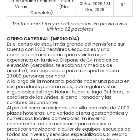
Cruce Andino Bariloche – Puerto
01 Ene 2026 / 31
64
Varas (Día
Dec 2026
Completo)
Tarifa a cambios y modificaciones sin previo aviso.
Mínimo 02 pasajeros
CERRO CATEDRAL: (MEDIO DÍA)
Es el centro de esquí más grande del hemisferio sur.
Cuenta con 1.200 hectáreas esquiables y una
completa infraestructura para vivir la mejor
experiencia en la nieve. Dispone de 34 medios de
elevación (aerosillas, telecabinas y medios de
arrastre), con capacidad para transportar hasta
29.000 personas por hora.
A lo largo de la montaña, podrás hacer una pausa en
sus paradores panorámicos, que regalan vistas
inigualables del lago Nahuel Huapi, el lago Gutiérrez, la
cordillera de los Andes, el cerro Tronador y las
cumbres circundantes.
Al pie del cerro se extiende una villa con más de 7.000
plazas hoteleras, una variada oferta gastronómica y
numerosos locales comerciales. En invierno
encontrarás todo lo necesario para esquiar o
practicar snowboard: alquiler de equipos, escuelas de
todos los niveles y servicios especializados. El verano
también ofrece alternativas imperdibles: trekking,