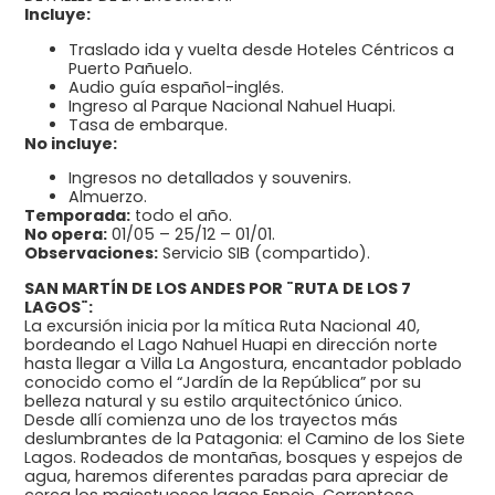
Incluye:
Traslado ida y vuelta desde Hoteles Céntricos a
Puerto Pañuelo.
Audio guía español-inglés.
Ingreso al Parque Nacional Nahuel Huapi.
Tasa de embarque.
No incluye:
Ingresos no detallados y souvenirs.
Almuerzo.
Temporada:
todo el año.
No opera:
01/05 – 25/12 – 01/01.
Observaciones:
Servicio SIB (compartido).
SAN MARTÍN DE LOS ANDES POR ¨RUTA DE LOS 7
LAGOS¨:
La excursión inicia por la mítica Ruta Nacional 40,
bordeando el Lago Nahuel Huapi en dirección norte
hasta llegar a Villa La Angostura, encantador poblado
conocido como el “Jardín de la República” por su
belleza natural y su estilo arquitectónico único.
Desde allí comienza uno de los trayectos más
deslumbrantes de la Patagonia: el Camino de los Siete
Lagos. Rodeados de montañas, bosques y espejos de
agua, haremos diferentes paradas para apreciar de
cerca los majestuosos lagos Espejo, Correntoso,